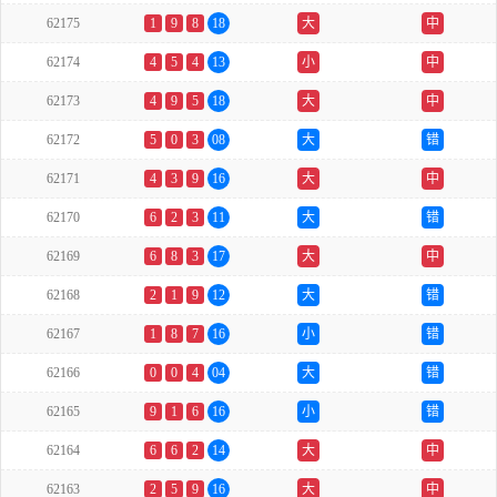
62175
1
9
8
18
大
中
62174
4
5
4
13
小
中
62173
4
9
5
18
大
中
62172
5
0
3
08
大
错
62171
4
3
9
16
大
中
62170
6
2
3
11
大
错
62169
6
8
3
17
大
中
62168
2
1
9
12
大
错
62167
1
8
7
16
小
错
62166
0
0
4
04
大
错
62165
9
1
6
16
小
错
62164
6
6
2
14
大
中
62163
2
5
9
16
大
中