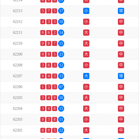
62214
6
9
6
21
大
中
62213
5
7
5
17
小
错
62212
4
3
3
10
小
中
62211
6
6
2
14
大
中
62210
0
8
7
15
大
中
62209
9
9
5
23
大
中
62208
3
6
3
12
小
中
62207
6
4
3
13
大
错
62206
1
3
3
07
小
中
62205
3
4
9
16
大
中
62204
3
4
8
15
大
中
62203
0
3
8
11
小
中
62202
8
9
5
22
大
中