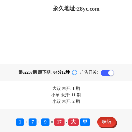
永久地址:28yc.com
第
62237
期 距下期:
04
分
11
秒
广告开关：
大双
未开:
1
期
小单
未开:
11
期
小双
未开:
2
期
1
7
9
17
大
单
咪牌
+
+
=
-