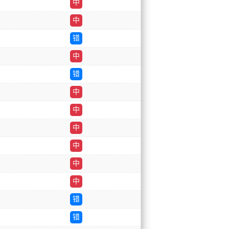
中
中
错
中
错
中
中
中
中
中
中
错
错