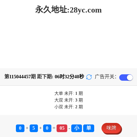
永久地址:28yc.com
第
115044457
期 距下期:
06
时
32
分
39
秒
广告开关：
大单
未开:
1
期
大双
未开:
3
期
小双
未开:
2
期
0
+
5
+
0
=
05
-
小
单
咪牌