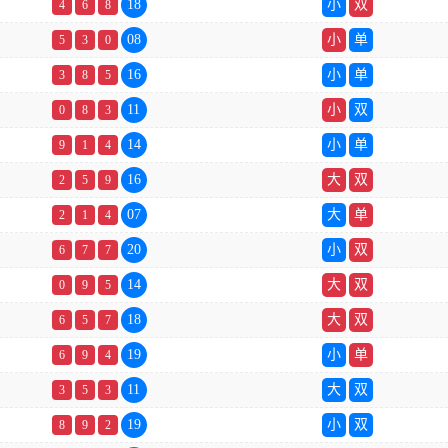
18
小
双
4
6
8
08
小
单
5
3
0
16
小
单
3
8
5
11
小
双
0
8
3
14
小
单
9
1
4
16
大
双
2
5
9
07
大
单
2
1
4
20
小
双
6
7
7
14
大
双
0
9
5
18
大
双
6
5
7
19
小
单
6
9
4
11
大
双
3
5
3
19
小
双
8
9
2