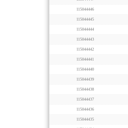
115044446
115044445
115044444
115044443
115044442
115044441
115044440
115044439
115044438
115044437
115044436
115044435