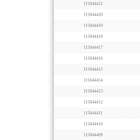
115044421
115044420
115044419
115044418
115044417
115044416
115044415
115044414
115044413
115044412
115044411
115044410
115044409