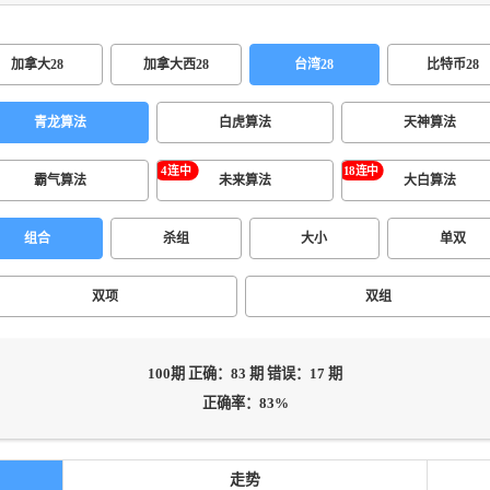
加拿大28
加拿大西28
台湾28
比特币28
青龙算法
白虎算法
天神算法
霸气算法
未来算法
大白算法
组合
杀组
大小
单双
双项
双组
100期 正确：83 期 错误：17 期
正确率：83%
走势