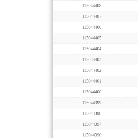
115044408
115044407
115044406
115044405
115044404
115044403
115044402
115044401
115044400
115044399
115044398
115044397
115044396