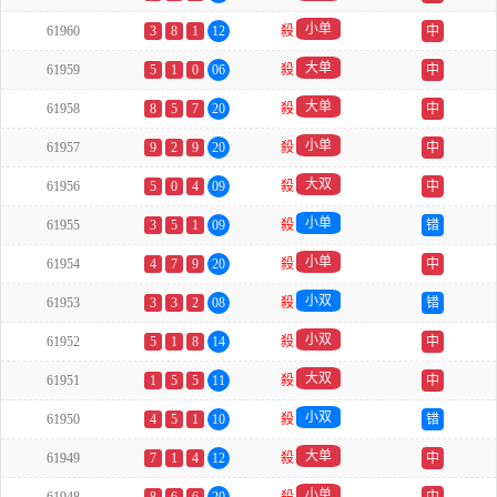
小单
61960
3
8
1
12
殺
中
大单
61959
5
1
0
06
殺
中
大单
61958
8
5
7
20
殺
中
小单
61957
9
2
9
20
殺
中
大双
61956
5
0
4
09
殺
中
小单
61955
3
5
1
09
殺
错
小单
61954
4
7
9
20
殺
中
小双
61953
3
3
2
08
殺
错
小双
61952
5
1
8
14
殺
中
大双
61951
1
5
5
11
殺
中
小双
61950
4
5
1
10
殺
错
大单
61949
7
1
4
12
殺
中
小单