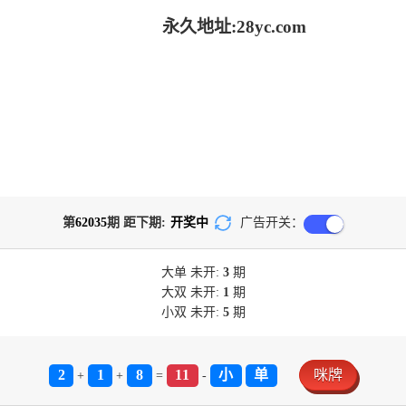
永久地址:28yc.com
第
62035
期 距下期:
开奖中
广告开关：
大单
未开:
3
期
大双
未开:
1
期
小双
未开:
5
期
2
1
8
11
小
单
咪牌
+
+
=
-