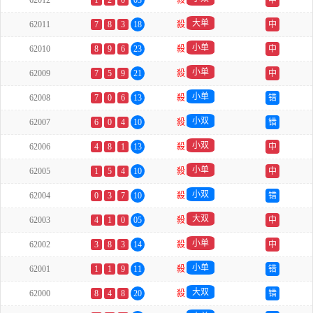
62012
1
2
0
03
殺
中
大单
62011
7
8
3
18
殺
中
小单
62010
8
9
6
23
殺
中
小单
62009
7
5
9
21
殺
中
小单
62008
7
0
6
13
殺
错
小双
62007
6
0
4
10
殺
错
小双
62006
4
8
1
13
殺
中
小单
62005
1
5
4
10
殺
中
小双
62004
0
3
7
10
殺
错
大双
62003
4
1
0
05
殺
中
小单
62002
3
8
3
14
殺
中
小单
62001
1
1
9
11
殺
错
大双
62000
8
4
8
20
殺
错