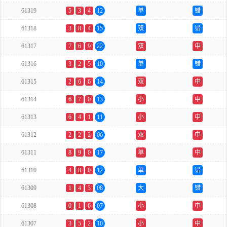
61319
5
3
4
12
单
错
61318
3
8
4
15
双
错
61317
7
6
9
22
双
中
61316
3
2
5
10
单
错
61315
2
6
6
14
双
中
61314
6
7
0
13
小
中
61313
6
4
1
11
小
中
61312
2
2
2
06
双
中
61311
8
9
0
17
单
中
61310
4
8
0
12
单
错
61309
1
4
3
08
大
错
61308
0
1
6
07
小
中
61307
3
5
2
10
小
中