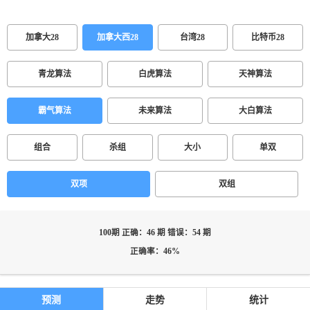
加拿大28
加拿大西28
台湾28
比特币28
青龙算法
白虎算法
天神算法
霸气算法
未来算法
大白算法
组合
杀组
大小
单双
双项
双组
100期 正确：46 期 错误：54 期
正确率：46%
预测
走势
统计