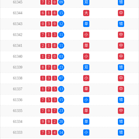
61345
7
2
0
09
双
错
61344
6
1
8
15
大
中
61343
0
3
9
12
单
错
61342
7
1
3
11
小
中
61341
2
1
8
11
单
中
61340
1
2
0
03
小
中
61339
8
7
8
23
双
错
61338
1
3
3
07
小
中
61337
1
7
5
13
单
中
61336
7
5
3
15
小
错
61335
7
9
7
23
单
中
61334
9
9
2
20
单
错
61333
7
3
4
14
小
错