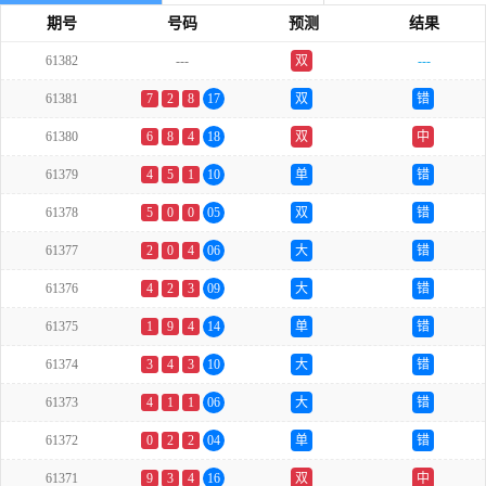
期号
号码
预测
结果
61382
---
双
---
61381
7
2
8
17
双
错
61380
6
8
4
18
双
中
61379
4
5
1
10
单
错
61378
5
0
0
05
双
错
61377
2
0
4
06
大
错
61376
4
2
3
09
大
错
61375
1
9
4
14
单
错
61374
3
4
3
10
大
错
61373
4
1
1
06
大
错
61372
0
2
2
04
单
错
61371
9
3
4
16
双
中