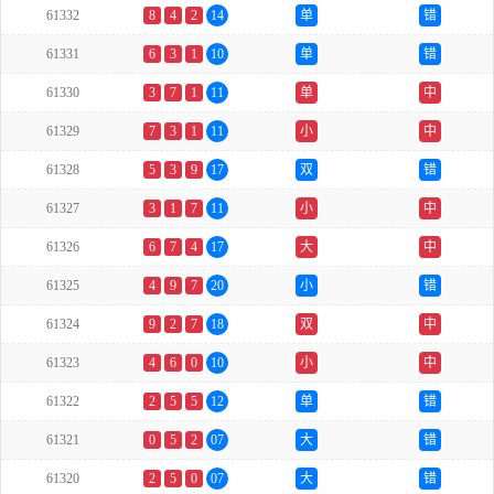
61332
8
4
2
14
单
错
61331
6
3
1
10
单
错
61330
3
7
1
11
单
中
61329
7
3
1
11
小
中
61328
5
3
9
17
双
错
61327
3
1
7
11
小
中
61326
6
7
4
17
大
中
61325
4
9
7
20
小
错
61324
9
2
7
18
双
中
61323
4
6
0
10
小
中
61322
2
5
5
12
单
错
61321
0
5
2
07
大
错
61320
2
5
0
07
大
错