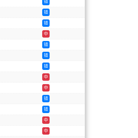
错
错
错
中
错
错
错
中
中
错
错
中
中