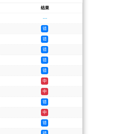
结果
---
错
错
错
错
错
中
中
错
中
错
错