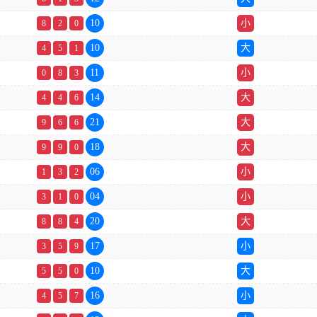
10
小
8
2
0
10
大
4
5
1
11
小
0
8
3
14
大
4
4
6
21
大
9
6
6
18
大
9
9
0
06
小
1
3
2
04
小
3
1
0
20
大
8
8
4
17
小
3
5
9
10
大
5
5
0
16
小
4
5
7