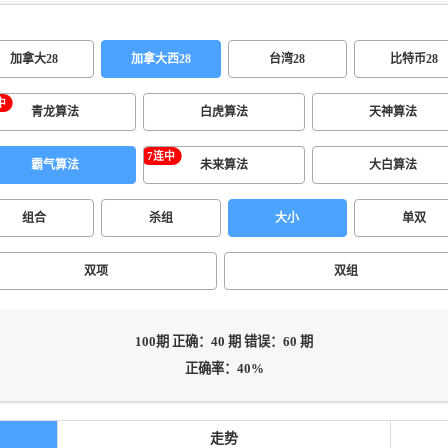
加拿大28
加拿大西28
台湾28
比特币28
青龙算法
白虎算法
天神算法
霸气算法
未来算法
大白算法
组合
杀组
大小
单双
双项
双组
100期 正确：40 期 错误：60 期
正确率：40%
走势