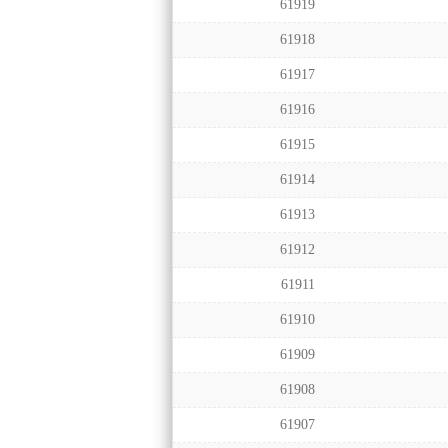
61919
61918
61917
61916
61915
61914
61913
61912
61911
61910
61909
61908
61907