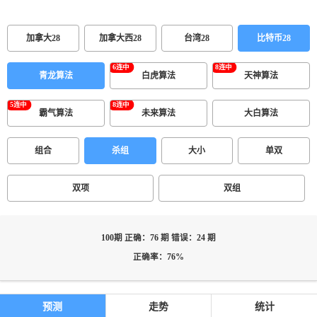
加拿大28
加拿大西28
台湾28
比特币28
青龙算法
白虎算法
天神算法
霸气算法
未来算法
大白算法
组合
杀组
大小
单双
双项
双组
100期 正确：76 期 错误：24 期
正确率：76%
预测
走势
统计