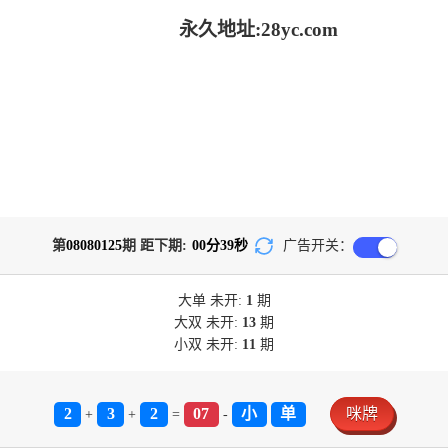
永久地址:28yc.com
第
08080125
期 距下期:
00
分
38
秒
广告开关：
大单
未开:
1
期
大双
未开:
13
期
小双
未开:
11
期
2
3
2
07
小
单
咪牌
+
+
=
-