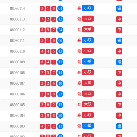
小双
08080114
3
1
0
04
殺
错
大双
08080113
7
2
3
12
殺
中
大单
08080112
8
9
7
24
殺
中
小双
08080111
5
1
0
06
殺
错
小双
08080110
4
4
5
13
殺
中
小单
08080109
8
4
1
13
殺
错
小双
08080108
2
5
7
14
殺
中
大单
08080107
2
2
6
10
殺
中
大双
08080106
5
9
9
23
殺
中
大双
08080105
3
8
2
13
殺
中
小双
08080104
3
9
8
20
殺
中
小单
08080103
4
7
2
13
殺
错
小双