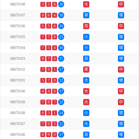
08070198
3
5
8
16
大
中
08070197
0
6
4
10
单
错
08070196
5
5
0
10
双
中
08070195
7
7
9
23
小
错
08070194
7
5
4
16
小
错
08070193
8
7
6
21
双
错
08070192
7
9
1
17
单
中
08070191
5
7
0
12
大
错
08070190
4
4
9
17
大
中
08070189
7
8
7
22
大
中
08070188
8
5
1
14
小
错
08070187
7
0
5
12
大
错
08070186
8
9
0
17
双
错