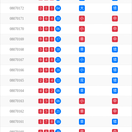
08070172
2
1
1
04
大
错
08070171
0
6
4
10
小
中
08070170
5
0
1
06
小
中
08070169
9
8
0
17
单
中
08070168
3
6
9
18
单
错
08070167
9
4
8
21
小
错
08070166
3
9
4
16
小
错
08070165
2
5
4
11
双
错
08070164
4
0
2
06
单
错
08070163
1
5
0
06
小
中
08070162
8
5
8
21
单
中
08070161
1
7
8
16
单
错