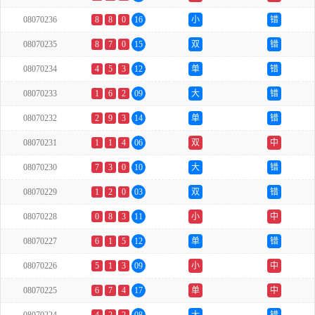
08070236
8
8
0
16
小
错
08070235
8
7
0
15
双
错
08070234
4
5
3
12
单
错
08070233
1
6
2
09
大
错
08070232
2
9
3
14
单
错
08070231
1
1
4
06
双
中
08070230
7
3
0
10
大
错
08070229
1
2
0
03
双
错
08070228
0
8
3
11
小
中
08070227
6
1
5
12
单
错
08070226
5
1
3
09
小
中
08070225
6
7
4
17
单
中