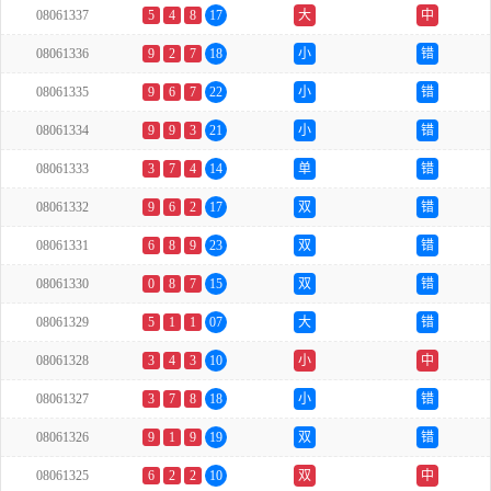
08061337
5
4
8
17
大
中
08061336
9
2
7
18
小
错
08061335
9
6
7
22
小
错
08061334
9
9
3
21
小
错
08061333
3
7
4
14
单
错
08061332
9
6
2
17
双
错
08061331
6
8
9
23
双
错
08061330
0
8
7
15
双
错
08061329
5
1
1
07
大
错
08061328
3
4
3
10
小
中
08061327
3
7
8
18
小
错
08061326
9
1
9
19
双
错
08061325
6
2
2
10
双
中