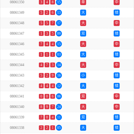
08061350
3
4
8
15
单
中
08061349
5
2
6
13
大
错
08061348
5
5
7
17
大
中
08061347
1
3
5
09
双
错
08061346
7
4
4
15
大
中
08061345
1
1
1
03
大
错
08061344
4
7
3
14
大
中
08061343
5
2
9
16
小
错
08061342
4
4
4
12
大
错
08061341
0
0
6
06
双
中
08061340
8
9
7
24
大
中
08061339
7
0
4
11
双
错
08061338
2
2
1
05
大
错