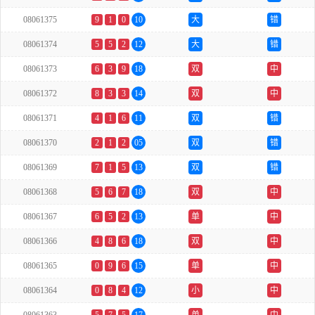
08061375
9
1
0
10
大
错
08061374
5
5
2
12
大
错
08061373
6
3
9
18
双
中
08061372
8
3
3
14
双
中
08061371
4
1
6
11
双
错
08061370
2
1
2
05
双
错
08061369
7
1
5
13
双
错
08061368
5
6
7
18
双
中
08061367
6
5
2
13
单
中
08061366
4
8
6
18
双
中
08061365
0
9
6
15
单
中
08061364
0
8
4
12
小
中