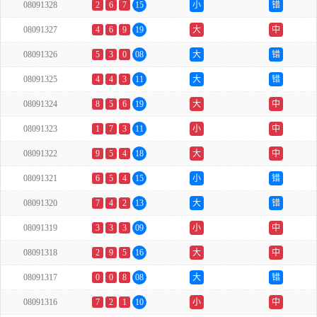
08091328
2
6
7
15
小
错
08091327
4
6
9
19
大
中
08091326
5
3
0
08
大
错
08091325
4
4
3
11
大
错
08091324
8
5
6
19
大
中
08091323
1
7
3
11
小
中
08091322
9
5
4
18
大
中
08091321
6
5
4
15
小
错
08091320
7
4
2
13
大
错
08091319
3
3
3
09
小
中
08091318
2
9
5
16
大
中
08091317
0
0
8
08
大
错
08091316
7
2
1
10
小
中