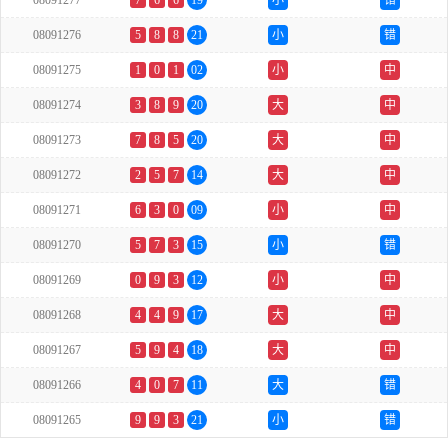
08091277
7
6
6
19
小
错
08091276
5
8
8
21
小
错
08091275
1
0
1
02
小
中
08091274
3
8
9
20
大
中
08091273
7
8
5
20
大
中
08091272
2
5
7
14
大
中
08091271
6
3
0
09
小
中
08091270
5
7
3
15
小
错
08091269
0
9
3
12
小
中
08091268
4
4
9
17
大
中
08091267
5
9
4
18
大
中
08091266
4
0
7
11
大
错
08091265
9
9
3
21
小
错