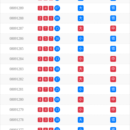
08091289
2
4
1
07
大
错
08091288
2
6
1
09
大
错
08091287
0
7
8
15
大
中
08091286
4
5
7
16
小
错
08091285
8
5
6
19
小
错
08091284
2
4
7
13
小
中
08091283
6
3
9
18
大
中
08091282
4
6
7
17
大
中
08091281
9
7
9
25
小
错
08091280
4
4
1
09
小
中
08091279
0
4
9
13
小
中
08091278
5
3
2
10
大
错