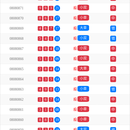
小双
08080871
9
9
3
21
殺
中
小单
08080870
8
6
3
17
殺
中
大单
08080869
4
6
7
17
殺
错
小双
08080868
5
4
1
10
殺
错
小双
08080867
6
8
4
18
殺
中
小双
08080866
5
1
3
09
殺
中
大单
08080865
2
8
4
14
殺
中
小双
08080864
6
3
5
14
殺
中
小单
08080863
4
9
0
13
殺
错
小双
08080862
1
6
7
14
殺
中
小单
08080861
3
1
4
08
殺
中
小单
08080860
8
8
3
19
殺
中
大双