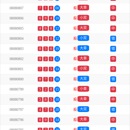
大单
08080807
7
1
0
08
殺
中
小双
08080806
6
9
4
19
殺
中
大双
08080805
4
0
8
12
殺
中
小双
08080804
9
3
0
12
殺
错
大单
08080803
8
5
6
19
殺
错
大单
08080802
9
2
1
12
殺
中
小双
08080801
7
2
5
14
殺
中
大双
08080800
8
7
1
16
殺
错
小单
08080799
5
2
8
15
殺
中
大单
08080798
5
8
5
18
殺
中
大双
08080797
4
7
9
20
殺
错
大单
08080796
0
9
5
14
殺
中
大双