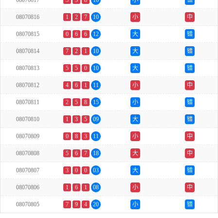
08070817
3
5
8
16
小
错
08070816
1
2
7
10
小
中
08070815
0
6
6
12
大
错
08070814
7
2
1
10
大
错
08070813
5
5
0
10
大
错
08070812
4
6
1
11
小
中
08070811
2
5
8
15
小
错
08070810
1
3
5
09
大
错
08070809
0
8
3
11
小
中
08070808
5
6
7
18
大
中
08070807
3
0
0
03
大
错
08070806
1
6
1
08
小
中
08070805
7
9
4
20
小
错