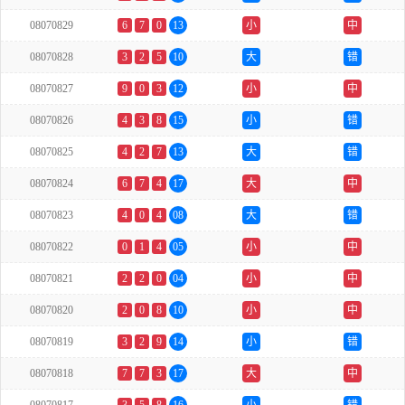
08070829
6
7
0
13
小
中
08070828
3
2
5
10
大
错
08070827
9
0
3
12
小
中
08070826
4
3
8
15
小
错
08070825
4
2
7
13
大
错
08070824
6
7
4
17
大
中
08070823
4
0
4
08
大
错
08070822
0
1
4
05
小
中
08070821
2
2
0
04
小
中
08070820
2
0
8
10
小
中
08070819
3
2
9
14
小
错
08070818
7
7
3
17
大
中