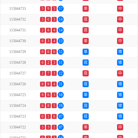
115044733
5
9
3
17
单
中
115044732
5
6
3
14
双
中
115044731
2
8
4
14
双
中
115044730
6
3
4
13
单
中
115044729
0
6
6
12
单
错
115044728
6
2
3
11
双
错
115044727
2
7
3
12
双
中
115044726
8
9
4
21
双
错
115044725
9
6
3
18
单
错
115044724
6
8
5
19
双
错
115044723
0
1
6
07
双
错
115044722
3
3
1
07
单
中