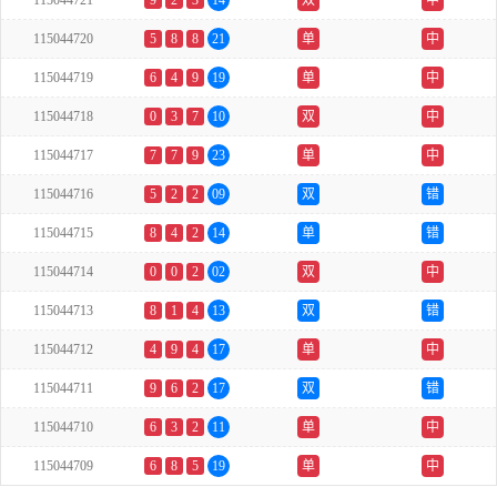
115044721
9
2
3
14
双
中
115044720
5
8
8
21
单
中
115044719
6
4
9
19
单
中
115044718
0
3
7
10
双
中
115044717
7
7
9
23
单
中
115044716
5
2
2
09
双
错
115044715
8
4
2
14
单
错
115044714
0
0
2
02
双
中
115044713
8
1
4
13
双
错
115044712
4
9
4
17
单
中
115044711
9
6
2
17
双
错
115044710
6
3
2
11
单
中
115044709
6
8
5
19
单
中