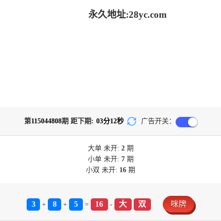
永久地址:28yc.com
第
115044808
期 距下期:
03
分
11
秒
广告开关：
大单
未开:
2
期
小单
未开:
7
期
小双
未开:
16
期
3
8
5
16
大
双
咪牌
+
+
=
-