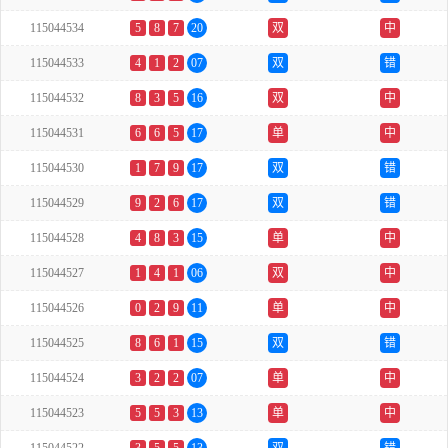
115044534
5
8
7
20
双
中
115044533
4
1
2
07
双
错
115044532
8
3
5
16
双
中
115044531
6
6
5
17
单
中
115044530
1
7
9
17
双
错
115044529
9
2
6
17
双
错
115044528
4
8
3
15
单
中
115044527
1
4
1
06
双
中
115044526
0
2
9
11
单
中
115044525
8
6
1
15
双
错
115044524
3
2
2
07
单
中
115044523
5
5
3
13
单
中