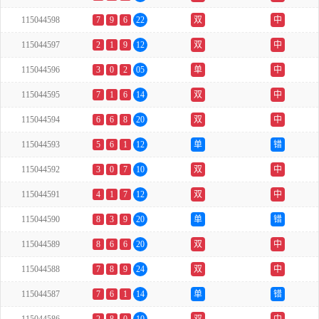
115044598
7
9
6
22
双
中
115044597
2
1
9
12
双
中
115044596
3
0
2
05
单
中
115044595
7
1
6
14
双
中
115044594
6
6
8
20
双
中
115044593
5
6
1
12
单
错
115044592
3
0
7
10
双
中
115044591
4
1
7
12
双
中
115044590
8
3
9
20
单
错
115044589
8
6
6
20
双
中
115044588
7
8
9
24
双
中
115044587
7
6
1
14
单
错