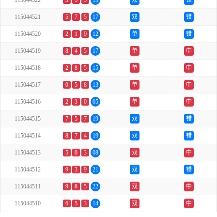
115044522
3
5
5
13
双
错
115044521
5
7
5
17
双
错
115044520
2
1
9
12
单
错
115044519
8
4
5
17
单
中
115044518
2
8
5
15
单
中
115044517
0
5
8
13
单
中
115044516
2
3
0
05
单
中
115044515
7
5
7
19
双
错
115044514
8
7
4
19
双
错
115044513
5
0
3
08
双
中
115044512
9
3
9
21
双
错
115044511
9
8
5
22
双
中
115044510
6
5
3
14
双
中