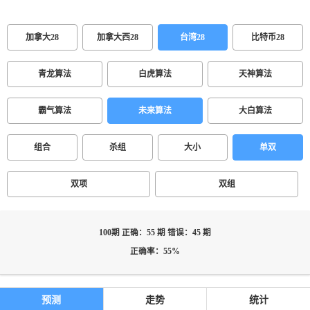
加拿大28
加拿大西28
台湾28
比特币28
青龙算法
白虎算法
天神算法
霸气算法
未来算法
大白算法
组合
杀组
大小
单双
双项
双组
100期 正确：55 期 错误：45 期
正确率：55%
预测
走势
统计