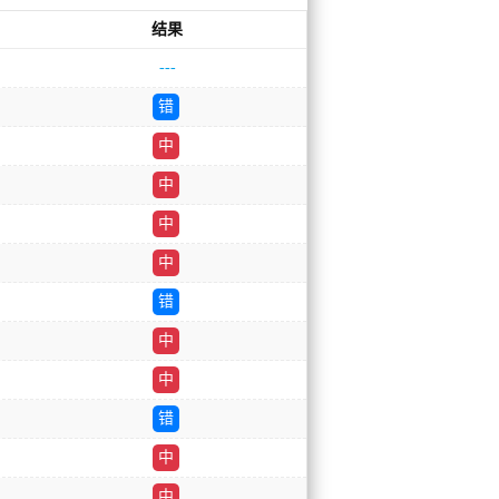
结果
---
错
中
中
中
中
错
中
中
错
中
中