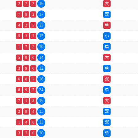
16
大
2
7
7
17
双
7
8
2
11
单
4
2
5
15
小
5
3
7
10
单
1
7
2
14
大
5
9
0
12
单
3
9
0
16
双
6
8
2
24
单
8
9
7
16
大
7
1
8
15
双
2
9
4
11
双
1
4
6
10
单
3
7
0