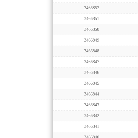
3466852
3466851
3466850
3466849
3466848
3466847
3466846
3466845
3466844
3466843
3466842
3466841
3466840