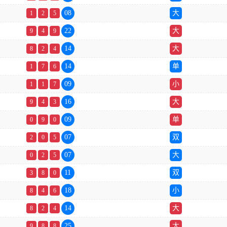
08
大
1
2
5
22
大
9
4
9
14
大
8
2
4
14
单
1
7
6
09
小
1
1
7
16
大
9
4
3
09
单
0
9
0
07
双
2
0
5
07
大
0
2
5
11
双
3
8
0
18
小
8
4
6
14
大
8
2
4
25
大
9
8
8