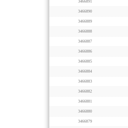
3466891
3466890
3466889
3466888
3466887
3466886
3466885
3466884
3466883
3466882
3466881
3466880
3466879