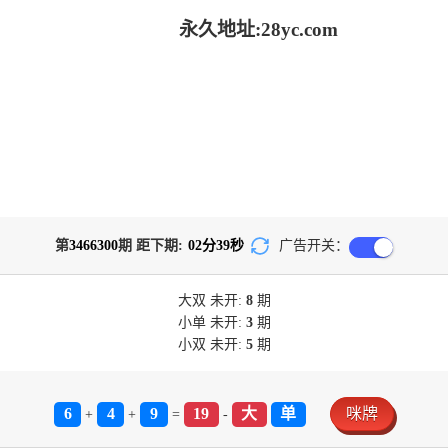
永久地址:28yc.com
第
3466300
期 距下期:
02
分
38
秒
广告开关：
大双
未开:
8
期
小单
未开:
3
期
小双
未开:
5
期
6
4
9
19
大
单
咪牌
+
+
=
-