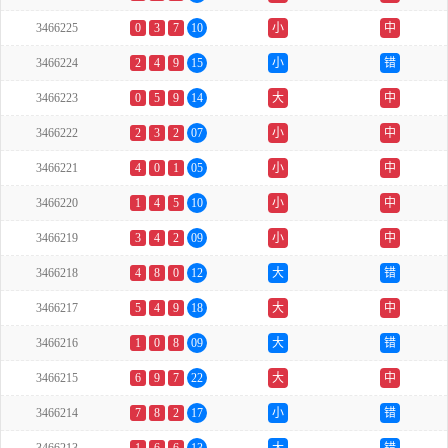
3466225
0
3
7
10
小
中
3466224
2
4
9
15
小
错
3466223
0
5
9
14
大
中
3466222
2
3
2
07
小
中
3466221
4
0
1
05
小
中
3466220
1
4
5
10
小
中
3466219
3
4
2
09
小
中
3466218
4
8
0
12
大
错
3466217
5
4
9
18
大
中
3466216
1
0
8
09
大
错
3466215
6
9
7
22
大
中
3466214
7
8
2
17
小
错