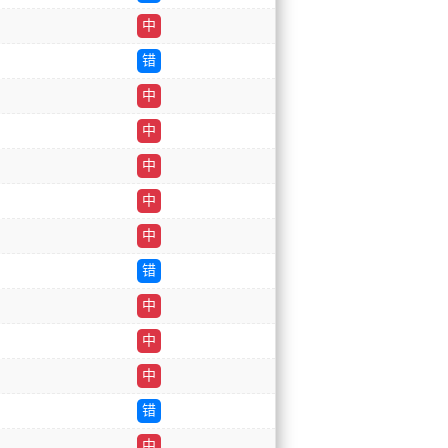
中
错
中
中
中
中
中
错
中
中
中
错
中