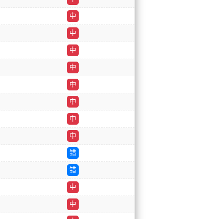
中
中
中
中
中
中
中
中
错
错
中
中