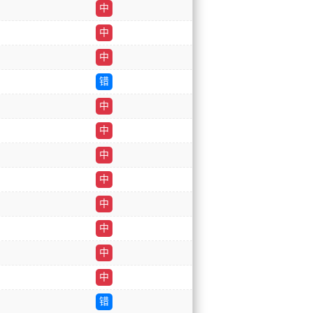
中
中
中
错
中
中
中
中
中
中
中
中
错