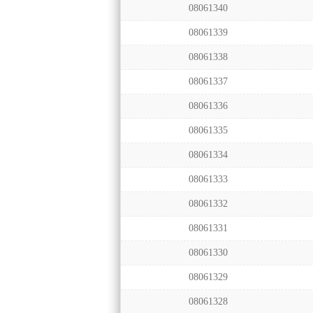
08061340
08061339
08061338
08061337
08061336
08061335
08061334
08061333
08061332
08061331
08061330
08061329
08061328