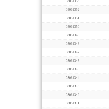
08061353
08061352
08061351
08061350
08061349
08061348
08061347
08061346
08061345
08061344
08061343
08061342
08061341