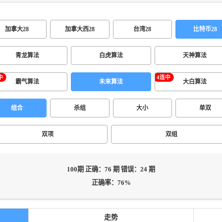
加拿大28
加拿大西28
台湾28
比特币28
青龙算法
白虎算法
天神算法
霸气算法
未来算法
大白算法
组合
杀组
大小
单双
双项
双组
100期 正确：76 期 错误：24 期
正确率：76%
走势