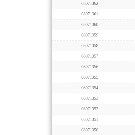
08071362
08071361
08071360
08071359
08071358
08071357
08071356
08071355
08071354
08071353
08071352
08071351
08071350