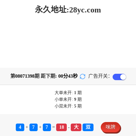
永久地址:28yc.com
第
08071398
期 距下期:
00
分
42
秒
广告开关：
大单
未开:
1
期
小单
未开:
9
期
小双
未开:
5
期
4
+
7
+
7
=
18
-
大
双
咪牌