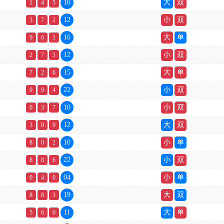
10
大
双
1
4
5
12
小
双
3
7
2
16
大
单
9
6
1
12
小
双
2
7
3
15
大
单
7
2
6
22
小
双
9
9
4
10
小
双
0
3
7
12
大
双
3
0
9
10
小
单
8
0
2
22
小
双
8
8
6
04
小
单
0
4
0
19
大
双
8
8
3
11
大
单
5
6
0