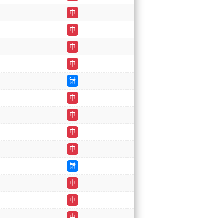
中
中
中
中
错
中
中
中
中
错
中
中
中