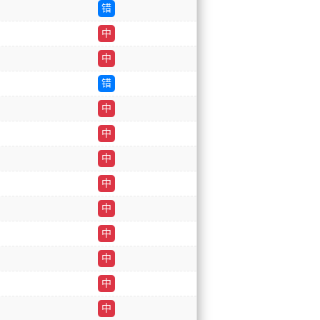
错
中
中
错
中
中
中
中
中
中
中
中
中