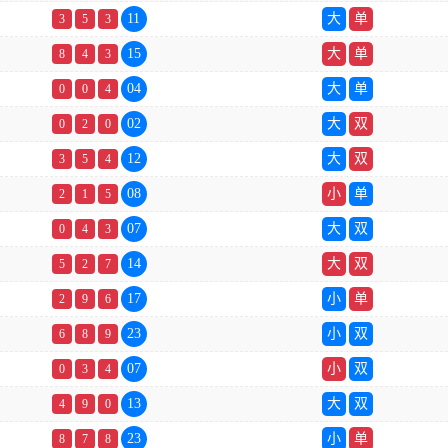
11
大
单
3
5
3
15
大
单
8
4
3
04
大
单
0
0
4
02
大
双
0
2
0
12
大
双
3
5
4
08
小
单
2
1
5
07
大
双
0
4
3
14
大
双
5
2
7
17
小
单
2
9
6
23
小
双
6
8
9
07
小
双
0
3
4
13
大
双
4
9
0
23
小
单
8
7
8