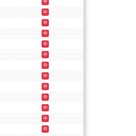
中
中
中
中
中
中
中
中
中
中
中
中
中