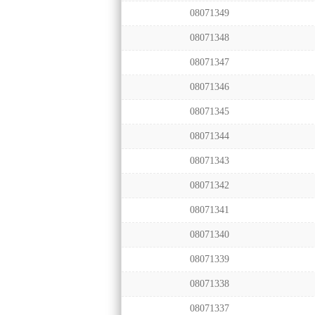
08071349
08071348
08071347
08071346
08071345
08071344
08071343
08071342
08071341
08071340
08071339
08071338
08071337