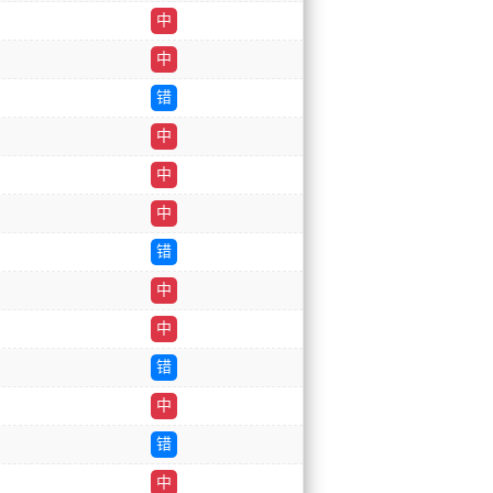
中
中
错
中
中
中
错
中
中
错
中
错
中