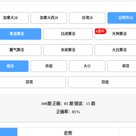
加拿大28
加拿大西28
台湾28
比特币28
青龙算法
白虎算法
天神算法
霸气算法
未来算法
大白算法
组合
杀组
大小
单双
双项
双组
100期 正确：85 期 错误：15 期
正确率：85%
走势