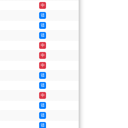
中
错
错
错
中
中
中
错
错
中
错
错
错