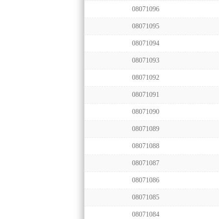
08071096
08071095
08071094
08071093
08071092
08071091
08071090
08071089
08071088
08071087
08071086
08071085
08071084