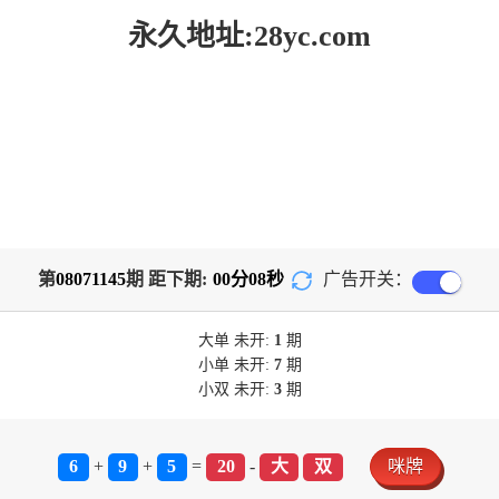
永久地址:28yc.com
第
08071145
期 距下期:
00
分
08
秒
广告开关：
大单
未开:
1
期
小单
未开:
7
期
小双
未开:
3
期
6
+
9
+
5
=
20
-
大
双
咪牌