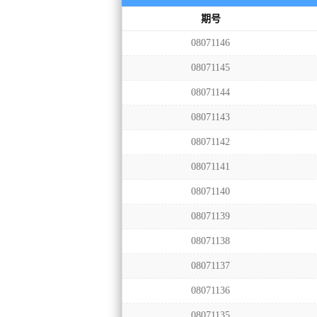
期号
08071146
08071145
08071144
08071143
08071142
08071141
08071140
08071139
08071138
08071137
08071136
08071135