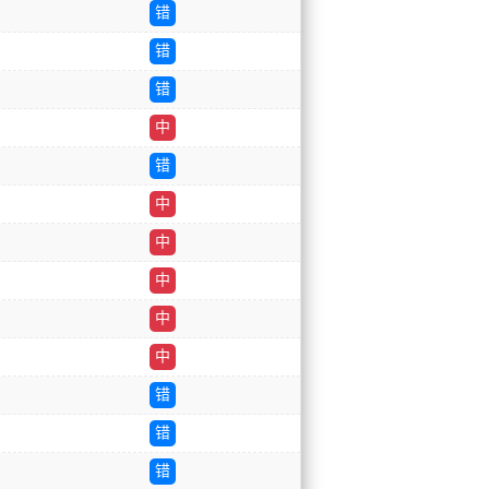
错
错
错
中
错
中
中
中
中
中
错
错
错