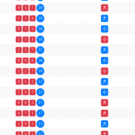
20
大
9
4
7
10
大
1
1
8
16
小
8
5
3
10
小
1
5
4
11
大
1
3
7
26
小
9
9
8
10
小
1
2
7
12
大
9
1
2
21
小
5
9
7
17
大
6
8
3
17
大
9
7
1
13
大
3
9
1
15
大
4
9
2