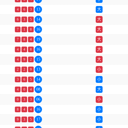
13
大
4
6
3
14
大
6
3
5
16
大
7
1
8
19
大
7
8
4
16
大
4
4
8
15
大
4
9
2
13
小
2
2
9
14
小
3
6
5
08
大
4
0
4
06
小
0
3
3
16
小
8
4
4
17
小
9
3
5