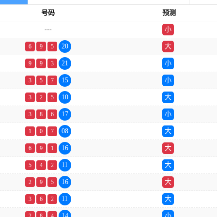
号码
预测
---
小
双
20
大
6
9
5
21
小
9
9
3
15
小
3
5
7
10
大
3
2
5
17
小
3
8
6
08
大
1
0
7
16
大
6
9
1
11
大
5
4
2
16
大
2
9
5
11
大
3
6
2
14
小
2
8
4