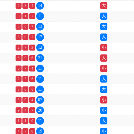
14
大
2
8
4
11
大
3
1
7
13
大
0
6
7
12
大
5
0
7
12
小
2
7
3
21
大
6
9
6
11
小
0
7
4
11
大
2
3
6
11
大
3
0
8
07
小
3
0
4
20
小
9
4
7
11
大
1
1
9
19
小
4
7
8