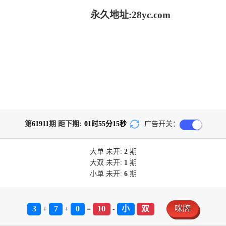
永久地址:28yc.com
第
61911
期 距下期:
01
时
55
分
15
秒
广告开关：
大单
未开:
2
期
大双
未开:
1
期
小单
未开:
6
期
3
7
0
10
小
双
咪牌
+
+
=
-