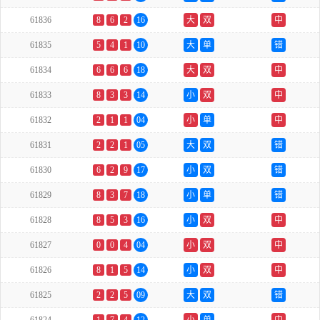
61836
8
6
2
16
大
双
中
61835
5
4
1
10
大
单
错
61834
6
6
6
18
大
双
中
61833
8
3
3
14
小
双
中
61832
2
1
1
04
小
单
中
61831
2
2
1
05
大
双
错
61830
6
2
9
17
小
双
错
61829
8
3
7
18
小
单
错
61828
8
5
3
16
小
双
中
61827
0
0
4
04
小
双
中
61826
8
1
5
14
小
双
中
61825
2
2
5
09
大
双
错