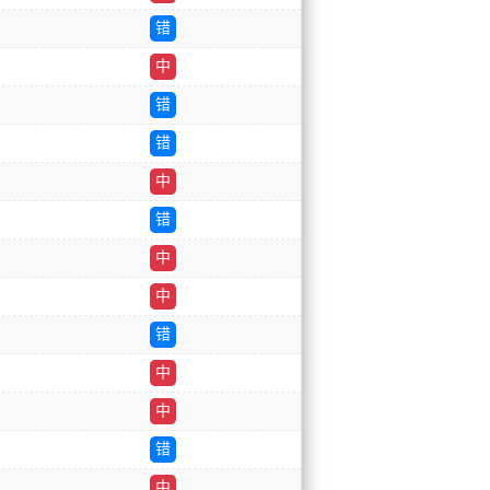
错
中
错
错
中
错
中
中
错
中
中
错
中