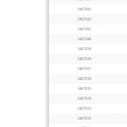
3467043
3467042
3467041
3467040
3467039
3467038
3467037
3467036
3467035
3467034
3467033
3467032