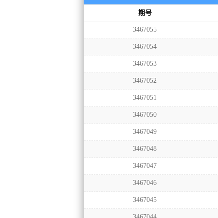
期号
3467055
3467054
3467053
3467052
3467051
3467050
3467049
3467048
3467047
3467046
3467045
3467044