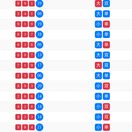
19
大
双
9
9
1
08
大
单
3
4
1
19
小
单
9
1
9
18
小
单
8
3
7
09
大
单
6
3
0
13
大
双
6
0
7
17
大
双
7
1
9
06
大
单
2
1
3
20
小
双
8
9
3
14
小
单
2
6
6
14
小
双
4
2
8
14
小
双
8
3
3
21
小
单
9
8
4