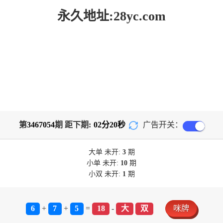
永久地址:28yc.com
第
3467054
期 距下期:
02
分
20
秒
广告开关：
大单
未开:
3
期
小单
未开:
10
期
小双
未开:
1
期
6
+
7
+
5
=
18
-
大
双
咪牌