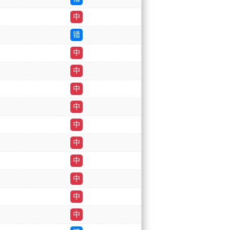
中
错
中
中
中
中
中
中
中
中
中
中