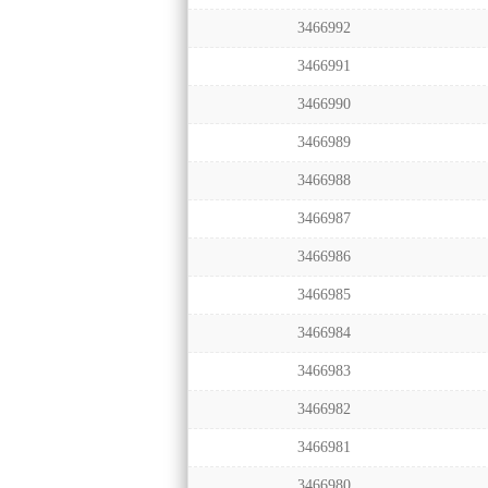
3466992
3466991
3466990
3466989
3466988
3466987
3466986
3466985
3466984
3466983
3466982
3466981
3466980