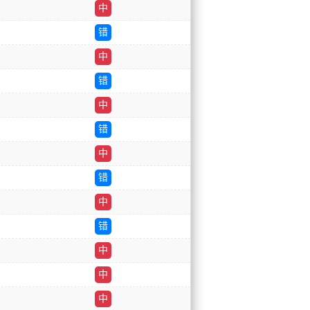
中
错
中
错
中
错
中
错
中
错
中
中
中