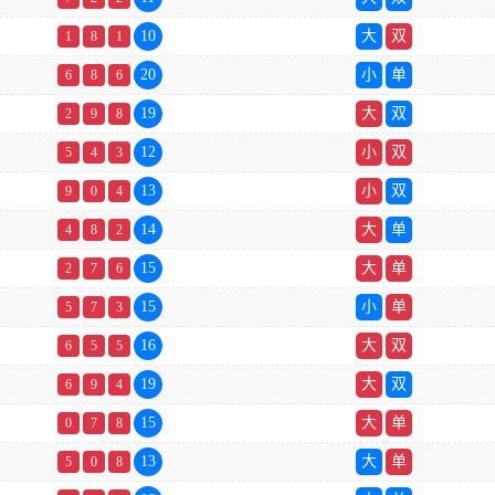
10
大
双
1
8
1
20
小
单
6
8
6
19
大
双
2
9
8
12
小
双
5
4
3
13
小
双
9
0
4
14
大
单
4
8
2
15
大
单
2
7
6
15
小
单
5
7
3
16
大
双
6
5
5
19
大
双
6
9
4
15
大
单
0
7
8
13
大
单
5
0
8