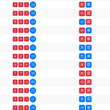
14
大
单
6
7
1
10
小
双
4
3
3
22
小
双
9
9
4
12
小
单
1
7
4
19
大
单
3
9
7
11
大
双
1
6
4
10
大
单
6
0
4
25
大
双
9
8
8
18
大
双
7
7
4
06
小
双
2
0
4
22
大
双
8
9
5
11
大
双
4
4
3
16
小
单
2
5
9