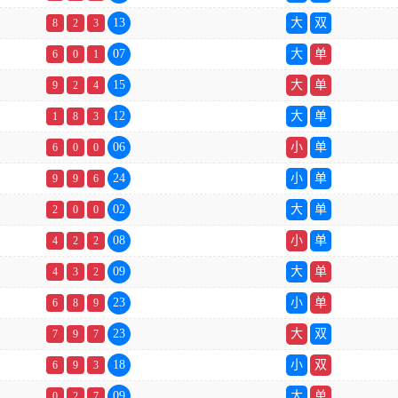
13
大
双
8
2
3
07
大
单
6
0
1
15
大
单
9
2
4
12
大
单
1
8
3
06
小
单
6
0
0
24
小
单
9
9
6
02
大
单
2
0
0
08
小
单
4
2
2
09
大
单
4
3
2
23
小
单
6
8
9
23
大
双
7
9
7
18
小
双
6
9
3
09
大
单
0
2
7