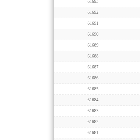
61693
61692
61691
61690
61689
61688
61687
61686
61685
61684
61683
61682
61681