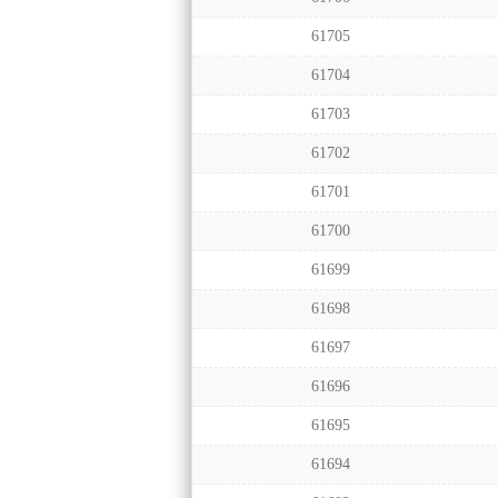
61705
61704
61703
61702
61701
61700
61699
61698
61697
61696
61695
61694