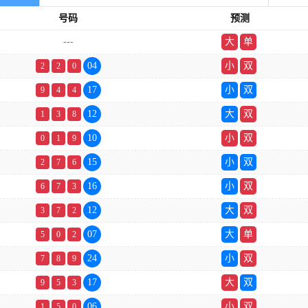
号码
预测
---
大
单
04
小
双
2
2
0
17
小
双
9
4
4
12
大
双
1
3
8
10
小
双
0
1
9
15
小
双
2
7
6
16
小
双
6
7
3
12
大
双
3
7
2
07
大
单
5
0
2
24
小
双
7
8
9
17
大
双
9
5
3
06
小
双
1
5
0