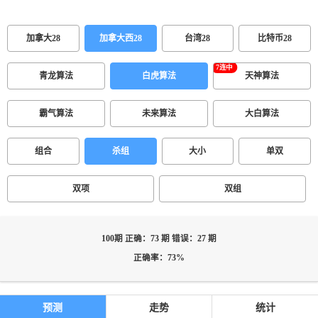
加拿大28
加拿大西28
台湾28
比特币28
青龙算法
白虎算法
天神算法
霸气算法
未来算法
大白算法
组合
杀组
大小
单双
双项
双组
100期 正确：73 期 错误：27 期
正确率：73%
预测
走势
统计