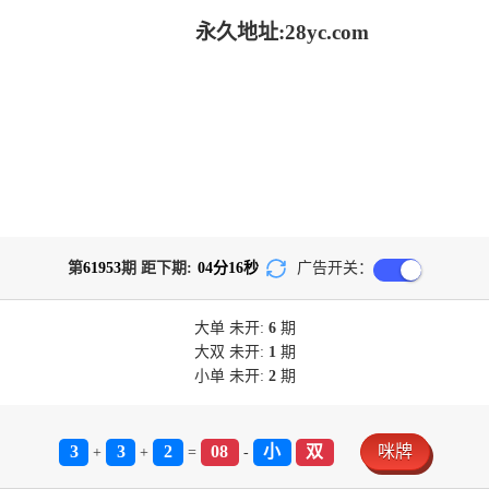
永久地址:28yc.com
第
61953
期 距下期:
04
分
16
秒
广告开关：
大单
未开:
6
期
大双
未开:
1
期
小单
未开:
2
期
3
3
2
08
小
双
咪牌
+
+
=
-