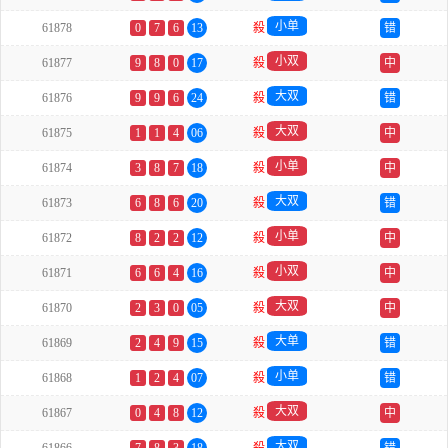
小单
61878
0
7
6
13
殺
错
小双
61877
9
8
0
17
殺
中
大双
61876
9
9
6
24
殺
错
大双
61875
1
1
4
06
殺
中
小单
61874
3
8
7
18
殺
中
大双
61873
6
8
6
20
殺
错
小单
61872
8
2
2
12
殺
中
小双
61871
6
6
4
16
殺
中
大双
61870
2
3
0
05
殺
中
大单
61869
2
4
9
15
殺
错
小单
61868
1
2
4
07
殺
错
大双
61867
0
4
8
12
殺
中
大双