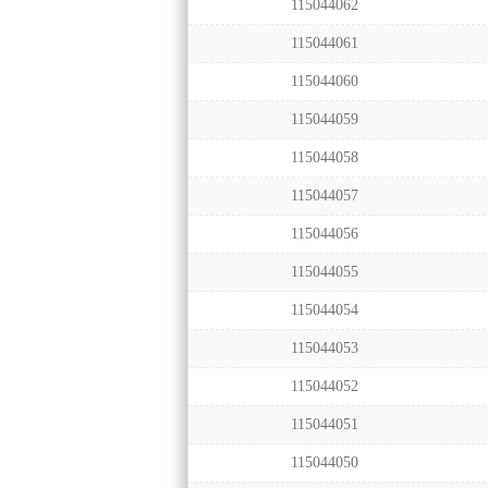
115044062
115044061
115044060
115044059
115044058
115044057
115044056
115044055
115044054
115044053
115044052
115044051
115044050