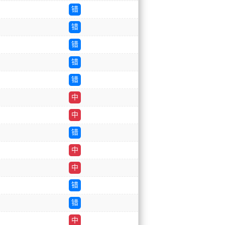
错
错
错
错
错
中
中
错
中
中
错
错
中