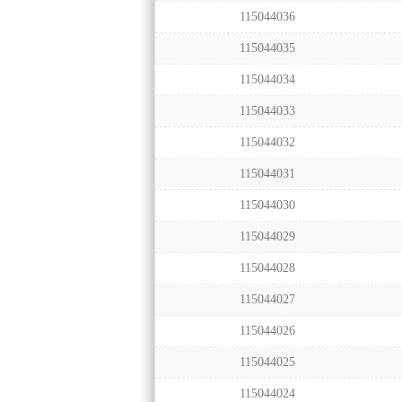
115044036
115044035
115044034
115044033
115044032
115044031
115044030
115044029
115044028
115044027
115044026
115044025
115044024