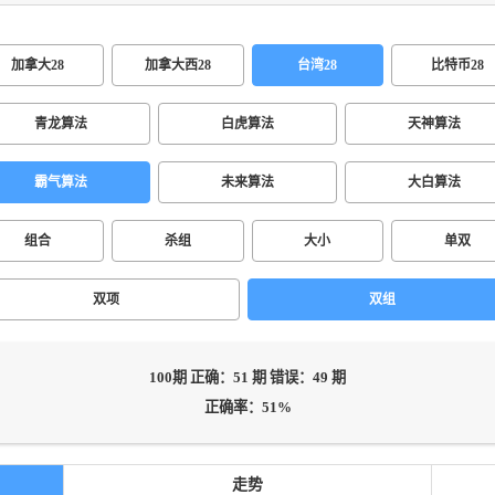
加拿大28
加拿大西28
台湾28
比特币28
青龙算法
白虎算法
天神算法
霸气算法
未来算法
大白算法
组合
杀组
大小
单双
双项
双组
100期 正确：51 期 错误：49 期
正确率：51%
走势