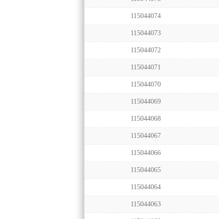
115044074
115044073
115044072
115044071
115044070
115044069
115044068
115044067
115044066
115044065
115044064
115044063