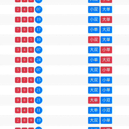
07
小双
大单
2
4
1
19
小双
大单
1
9
9
17
小单
大双
7
9
1
10
小双
大单
1
4
5
07
大双
小单
3
4
0
24
小单
大双
9
9
6
07
大双
小单
5
1
1
15
大双
小单
2
7
6
21
大双
小单
3
9
9
21
大单
小双
9
8
4
11
大单
小双
6
4
1
19
大双
小单
2
8
9