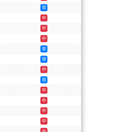
错
中
中
中
错
错
中
错
中
中
中
中
中