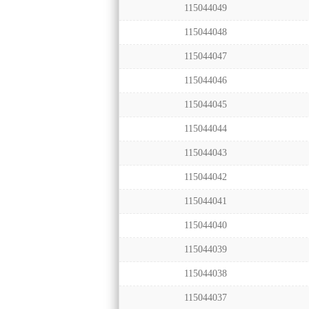
115044049
115044048
115044047
115044046
115044045
115044044
115044043
115044042
115044041
115044040
115044039
115044038
115044037