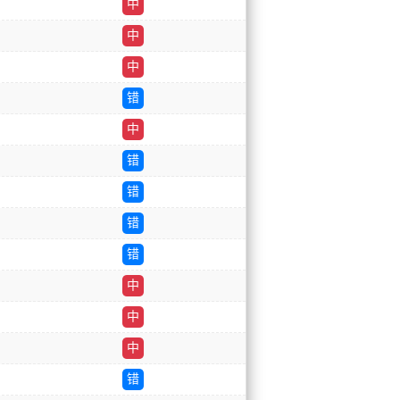
中
中
中
错
中
错
错
错
错
中
中
中
错