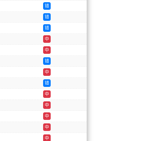
错
错
错
中
中
错
中
错
中
中
中
中
中