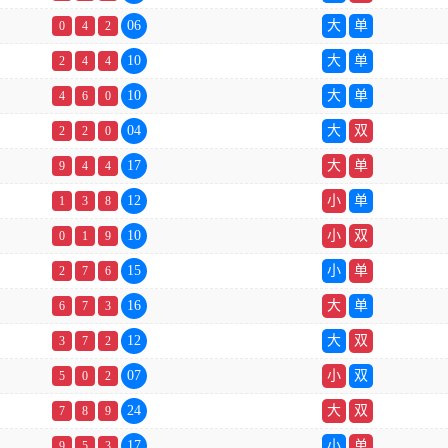
06
大
单
0
4
2
10
大
单
2
4
4
10
大
单
4
6
0
04
大
双
2
2
0
17
大
单
9
4
4
12
小
单
1
3
8
10
小
双
0
1
9
15
小
单
2
7
6
16
大
单
6
7
3
12
大
双
3
7
2
07
小
双
5
0
2
24
大
双
7
8
9
17
小
单
9
5
3