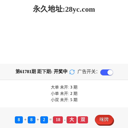
永久地址:28yc.com
第
61781
期 距下期:
开奖中
广告开关：
大单
未开:
3
期
小单
未开:
2
期
小双
未开:
5
期
8
+
8
+
2
=
18
-
大
双
咪牌