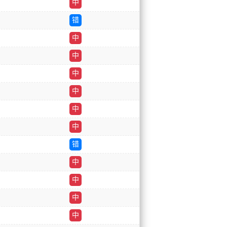
中
错
中
中
中
中
中
中
错
中
中
中
中