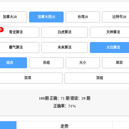
加拿大28
加拿大西28
台湾28
比特币28
青龙算法
白虎算法
天神算法
霸气算法
未来算法
大白算法
组合
杀组
大小
单双
双项
双组
100期 正确：71 期 错误：29 期
正确率：71%
走势